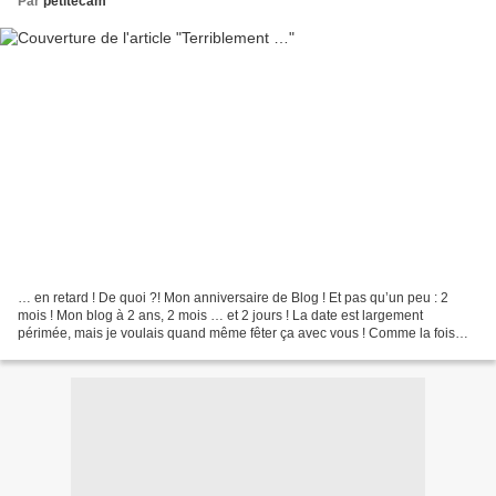
Par
petitecam
… en retard ! De quoi ?! Mon anniversaire de Blog ! Et pas qu’un peu : 2
mois ! Mon blog à 2 ans, 2 mois … et 2 jours ! La date est largement
périmée, mais je voulais quand même fêter ça avec vous ! Comme la fois
précédente, j’ai demandé à la talentueuse...