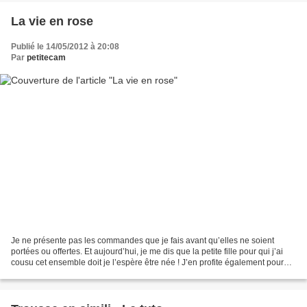
La vie en rose
Publié le 14/05/2012 à 20:08
Par
petitecam
Je ne présente pas les commandes que je fais avant qu’elles ne soient
portées ou offertes. Et aujourd’hui, je me dis que la petite fille pour qui j’ai
cousu cet ensemble doit je l’espère être née ! J’en profite également pour
rendre ma copie pour le Défi...