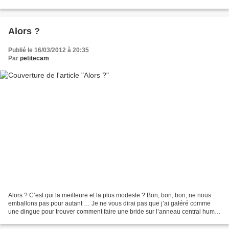
Petite Sœur de m’en choisir un...
Alors ?
Publié le 16/03/2012 à 20:35
Par
petitecam
Alors ? C’est qui la meilleure et la plus modeste ? Bon, bon, bon, ne nous
emballons pas pour autant … Je ne vous dirai pas que j’ai galéré comme
une dingue pour trouver comment faire une bride sur l’anneau central hum !
Ce n’est que le début et j’ai...