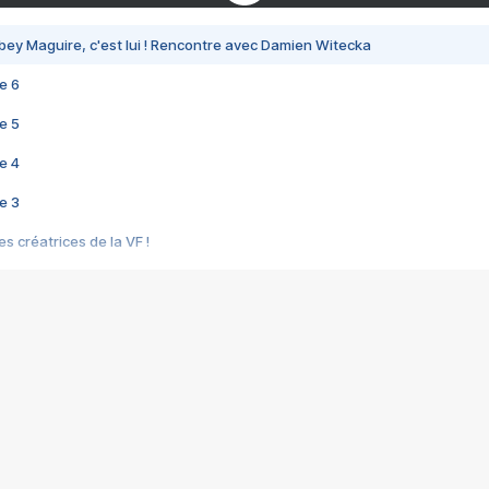
bey Maguire, c'est lui ! Rencontre avec Damien Witecka
e 6
e 5
e 4
e 3
s créatrices de la VF !
e 2
e 1
e Mektoub My Love arrive enfin ! Rencontre avec Shaïn Boumedine et Sal
i : après Toni en famille
elle réalise le bouleversant Dites lui que je l'aime
ais ! Rencontre autour de Vie privée de Rebecca Zlotowski