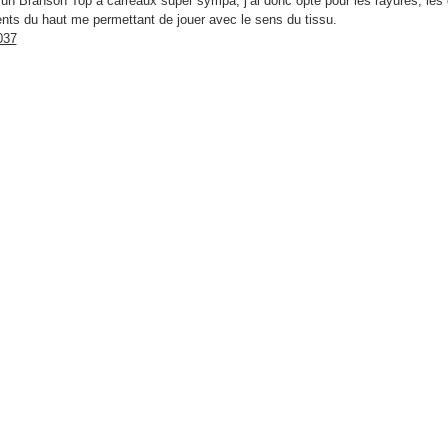
 un Branson Top à carreaux super sympa, j’ai donc opté pour les rayures, les 
ts du haut me permettant de jouer avec le sens du tissu.