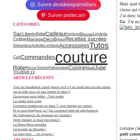
Mais quel 
Suivre desideesparmilliers
chose qui 
Suivre petitecam
J’ai donc l
Co
. J’ai e
CATÉGORIES
Cadeau
Sac
Liberty
Blouse
Lin
Bébé
Peinture
Veste
Recettes sucrées
Déco
Mariage
Bijoux
Cortège
Tutos
Accessoires
Débardeur
Activités enfants
couture
Commandes
Cuir
Jupe
Robe
Cuisine
Noël
Récup'
Soirée
Patronnage
Tricot
Défi 13
ARTICLES RÉCENTS
Tuto du headband croisé (parce qu'il n'y en avait pas encore assez
sur la toile pour ne pas mettre le mien !)
Couverture pour bébé - Tuto inside
La petite robe noire
Comment amidonner un tissu ? -une histoire en carton-
Et si nous fest(i)ons ça ! (ou comment faire de jolis festons)
De l'importance de repasser en couture !
Votre mission si vous l'acceptez !
La Robe Alicia revisitée
Lorsque j’a
LA recette du Brookie !
petit coto
La maxi jupe … en voyage !
ARCHIVES