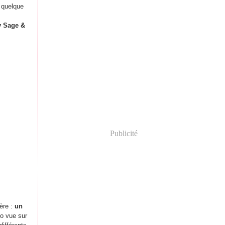
 quelque
y Sage &
Publicité
mère :
un
to vue sur