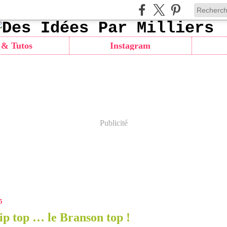
 & Tutos
Instagram
Publicité
5
 tip top … le Branson top !