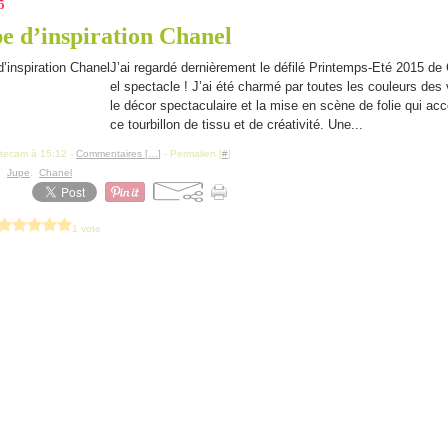
5
e d’inspiration Chanel
J’ai regardé dernièrement le défilé Printemps-Eté 2015 de
el spectacle ! J’ai été charmé par toutes les couleurs des
le décor spectaculaire et la mise en scène de folie qui a
ce tourbillon de tissu et de créativité. Une...
itecam à 15:12 -
Commentaires [
…
]
- Permalien [
#
]
,
Jupe
,
Chanel
1 vote