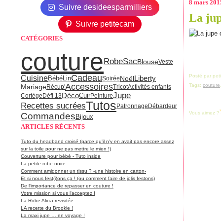
8 mars 201
Suivre desideesparmilliers
La jup
Suivre petitecam
CATÉGORIES
couture
Robe
Sac
Blouse
Veste
Cadeau
Posté par pet
Cuisine
Noël
Liberty
Lin
Bébé
Soirée
Accessoires
Tags:
couture
Mariage
Récup'
Tricot
Activités enfants
Jupe
Déco
Cortège
Défi 13
Cuir
Peinture
Tutos
Recettes sucrées
Patronnage
Débardeur
Vous aimez ?
Commandes
Bijoux
ARTICLES RÉCENTS
Tuto du headband croisé (parce qu'il n'y en avait pas encore assez
sur la toile pour ne pas mettre le mien !)
Couverture pour bébé - Tuto inside
La petite robe noire
Comment amidonner un tissu ? -une histoire en carton-
Et si nous fest(i)ons ça ! (ou comment faire de jolis festons)
De l'importance de repasser en couture !
Votre mission si vous l'acceptez !
La Robe Alicia revisitée
LA recette du Brookie !
La maxi jupe … en voyage !