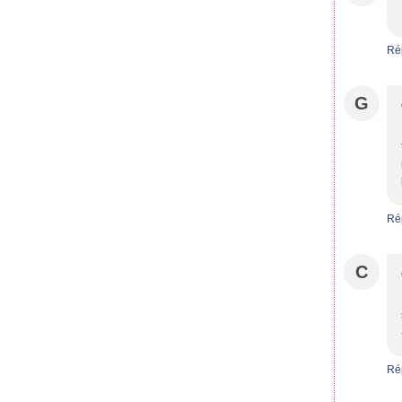
Ré
G
Ré
C
Ré