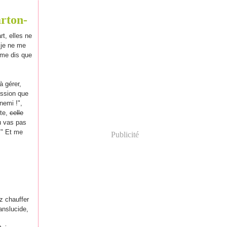
arton-
rt, elles ne
 je ne me
 me dis que
à gérer,
ession que
nemi !",
ête,
celle
tu vas pas
!" Et me
Publicité
z chauffer
anslucide,