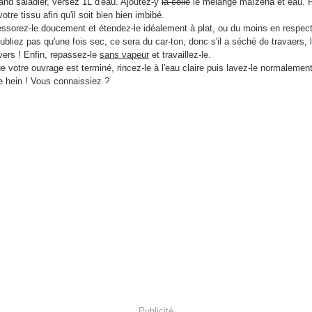
and saladier, versez 1L d'eau. Ajoutez-y
la colle
le mélange maïzena et eau. 
otre tissu afin qu'il soit bien bien imbibé.
essorez-le doucement et étendez-le idéalement à plat, ou du moins en respect
'oubliez pas qu'une fois sec, ce sera du car-ton, donc s'il a séché de travaers, le
vers ! Enfin, repassez-le
sans vapeur
et travaillez-le.
e votre ouvrage est terminé, rincez-le à l'eau claire puis lavez-le normalement
e hein ! Vous connaissiez ?
Publicité