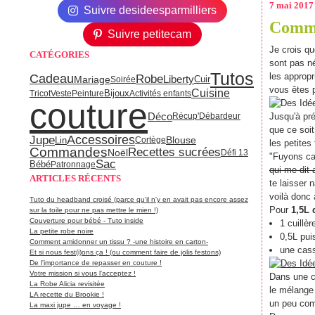
7 mai 2017
Suivre desideesparmilliers
Commen
Suivre petitecam
Je crois qu
CATÉGORIES
sont pas né
Tutos
les approp
Cadeau
Robe
Mariage
Liberty
Soirée
Cuir
vous êtes 
Cuisine
Bijoux
Tricot
Veste
Peinture
Activités enfants
couture
Déco
Récup'
Débardeur
Jusqu'à pré
que ce soit
Accessoires
Jupe
Blouse
Lin
Cortège
les petites
Commandes
Recettes sucrées
Noël
Défi 13
"Fuyons cam
Sac
Bébé
Patronnage
qui me dit 
ARTICLES RÉCENTS
te laisser 
voilà donc
Tuto du headband croisé (parce qu'il n'y en avait pas encore assez
Pour
1,5L 
sur la toile pour ne pas mettre le mien !)
Couverture pour bébé - Tuto inside
1 cuillè
La petite robe noire
0,5L pui
Comment amidonner un tissu ? -une histoire en carton-
une cass
Et si nous fest(i)ons ça ! (ou comment faire de jolis festons)
De l'importance de repasser en couture !
Votre mission si vous l'acceptez !
Dans une c
La Robe Alicia revisitée
le mélange 
LA recette du Brookie !
un peu comm
La maxi jupe … en voyage !