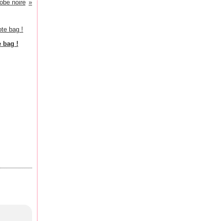
robe noire
e bag !