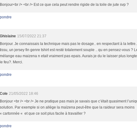
Bonjour<br /> <br /> Est ce que cela peut rendre rigide de la toile de jute svp ?
pondre
Ghislaine
15/07/2022 21:37
Bonjour. Je connaissais la technique mais pas le dosage.. en respectant à la lettre
tissu, un jersey fin genre tshirt est resté totalement souple .. qu en pensez-vous ? L
mélange eau maizena n etait vraiment pas epais. Aurais je du le laisser plus longt
le feu?. Merci.
pondre
Cole
21/05/2022 18:46
Bonjour <br /> <br /> Je ne pratique pas mais je savais que c’était quasiment l’uni
solution. Par exemple si on allège la maïzena peut-être que la raideur sera moins
« cartonnée « et que ce soit plus facile à travailler ?
pondre