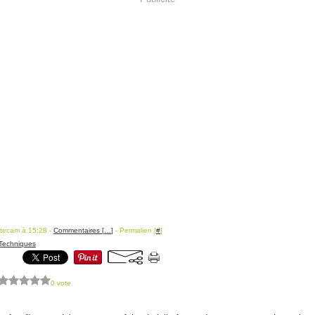
itecam à 15:28 -
Commentaires [
…
]
- Permalien [
#
]
Techniques
0 vote