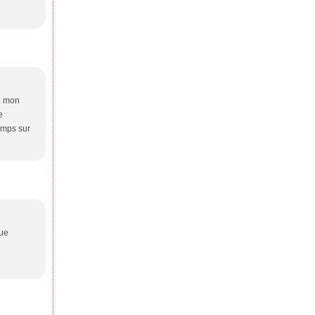
.. mon
e
emps sur
que