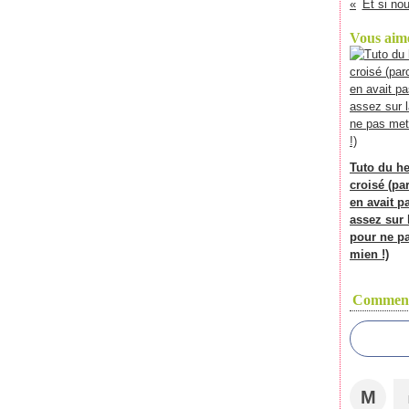
Et si nou
Vous aime
Tuto du h
croisé (par
en avait p
assez sur l
pour ne pa
mien !)
Comment
M