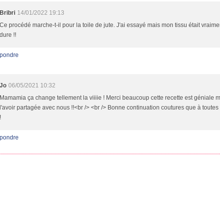
Bribri
14/01/2022 19:13
Ce procédé marche-t-il pour la toile de jute. J'ai essayé mais mon tissu était vraime
dure !!
pondre
Jo
06/05/2021 10:32
Mamamia ça change tellement la viiiie ! Merci beaucoup cette recette est géniale m
l'avoir partagée avec nous !!<br /> <br /> Bonne continuation coutures que à toutes 
!
pondre