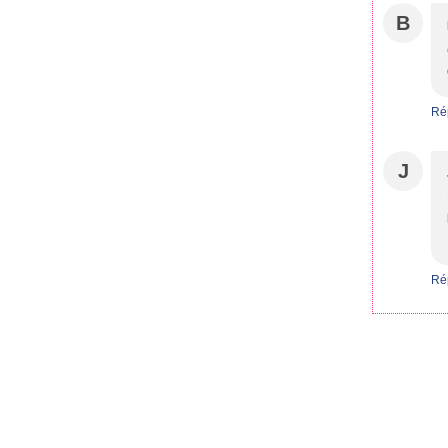
B
Ré
J
Ré