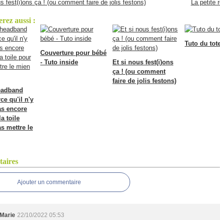
s fest(i)ons ça ! (ou comment faire de jolis festons)
La petite 
rez aussi :
Tuto du tot
Couverture pour bébé
- Tuto inside
Et si nous fest(i)ons
ça ! (ou comment
faire de jolis festons)
eadband
ce qu'il n'y
as encore
a toile
s mettre le
aires
Ajouter un commentaire
Marie
22/10/2022 05:53