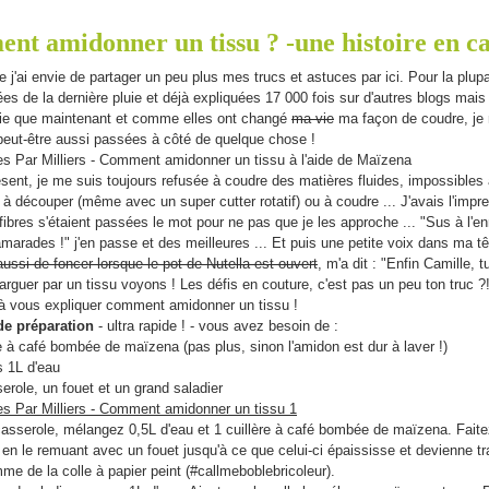
t amidonner un tissu ? -une histoire en c
e j'ai envie de partager un peu plus mes trucs et astuces par ici. Pour la plupa
es de la dernière pluie et déjà expliquées 17 000 fois sur d'autres blogs mais
rie que maintenant et comme elles ont changé
ma vie
ma façon de coudre, je
peut-être aussi passées à côté de quelque chose !
sent, je me suis toujours refusée à coudre des matières fluides, impossibles 
 à découper (même avec un super cutter rotatif) ou à coudre ... J'avais l'impr
 fibres s'étaient passées le mot pour ne pas que je les approche ... "Sus à l'en
arades !" j'en passe et des meilleures ... Et puis une petite voix dans ma t
aussi de foncer lorsque le pot de Nutella est ouvert
, m'a dit : "Enfin Camille, 
narguer par un tissu voyons ! Les défis en couture, c'est pas un peu ton truc ?
 à vous expliquer comment amidonner un tissu !
de préparation
- ultra rapide ! - vous avez besoin de :
re à café bombée de maïzena (pas plus, sinon l'amidon est dur à laver !)
s 1L d'eau
erole, un fouet et un grand saladier
asserole, mélangez 0,5L d'eau et 1 cuillère à café bombée de maïzena. Faite
en le remuant avec un fouet jusqu'à ce que celui-ci épaississe et devienne tr
e de la colle à papier peint (#callmeboblebricoleur).