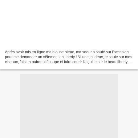
Après avoir mis en ligne ma blouse bleue, ma soeur a sauté sur l'occasion
pour me demander un vêtement en liberty ! Ni une, ni deux, je saute sur mes
ciseaux, fais un patron, découpe et faire courir l'aiguille sur le beau liberty ...
et voilà le résultat...