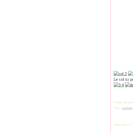
Le col ici 
Posté par pet
Tags:
couture
Vous aimez ?