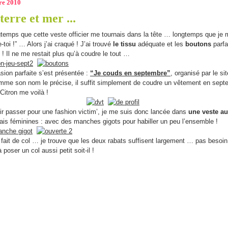
re 2010
terre et mer ...
gtemps que cette veste officier me tournais dans la tête … longtemps que je 
-toi !” … Alors j’ai craqué ! J’ai trouvé
le tissu
adéquate et les
boutons
parfa
 ! Il ne me restait plus qu’à coudre le tout …
sion parfaite s’est présentée :
“Je couds en septembre”
, organisé par le si
me son nom le précise, il suffit simplement de coudre un vêtement en sept
 Citron me voilà !
ir passer pour une fashion victim’, je me suis donc lancée dans
une veste au
is féminines : avec des manches gigots pour habiller un peu l’ensemble !
 fait de col … je trouve que les deux rabats suffisent largement … pas besoin
 poser un col aussi petit soit-il !