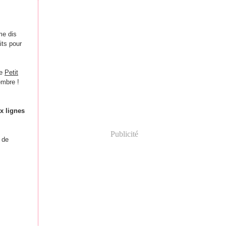
me dis
its pour
te
Petit
embre !
x lignes
Publicité
 de