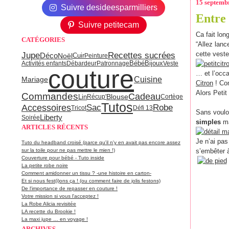
15 septemb
Suivre desideesparmilliers
Entre 
Suivre petitecam
Ca fait lon
CATÉGORIES
“Allez lance
Jupe
cette veste
Recettes sucrées
Déco
Noël
Cuir
Peinture
Bijoux
Activités enfants
Débardeur
Patronnage
Bébé
Veste
couture
… et l’occa
Cuisine
Mariage
Citron
! Com
Alors Petit
Commandes
Cadeau
Blouse
Lin
Récup'
Cortège
Tutos
Accessoires
Sac
Robe
Tricot
Défi 13
Sans voulo
Liberty
Soirée
simples
ma
ARTICLES RÉCENTS
Je n’ai pas
Tuto du headband croisé (parce qu'il n'y en avait pas encore assez
sur la toile pour ne pas mettre le mien !)
s’embêter à
Couverture pour bébé - Tuto inside
La petite robe noire
Comment amidonner un tissu ? -une histoire en carton-
Et si nous fest(i)ons ça ! (ou comment faire de jolis festons)
De l'importance de repasser en couture !
Votre mission si vous l'acceptez !
La Robe Alicia revisitée
LA recette du Brookie !
La maxi jupe … en voyage !
ARCHIVES