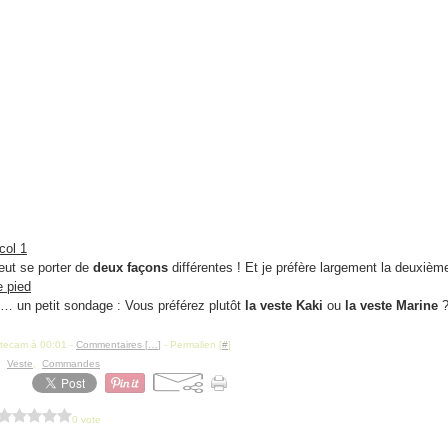
peut se porter de
deux façons
différentes ! Et je préfère largement la deuxième
… un petit sondage : Vous préférez plutôt
la veste Kaki
ou
la veste Marine
itecam à 00:01 -
Commentaires [
…
]
- Permalien [
#
]
,
Veste
,
Commandes
0 vote