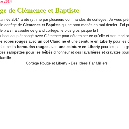
re 2014
ge de Clémence et Baptiste
’année 2014 a été rythmé par plusieurs commandes de cortèges. Je vous pré
 le cortège de
Clémence et Baptiste
qui se sont mariés en mai dernier. J’ai pr
 plaisir à coudre ce grand cortège, le plus gros jusque là !
 beaucoup échangé avec Clémence pour déterminer ce qu’elle et son mari so
es robes rouges
avec
un col Claudine
et une
ceinture en Liberty
pour les 
des petits
bermudas rouges
avec
une ceinture en Liberty
pour les petits g
 des
salopettes pour les bébés
d’honneur et des
lavallières et cravates
pour
famille.