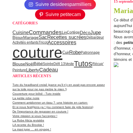
15 septemb
Suivre desideesparmilliers
Maria
Suivre petitecam
Ce début d
CATÉGORIES
aujourd’hui
Commandes
beaucoup de
Jupe
Cuisine
Déco
Lin
Cortège
Sac
Recettes sucrées
Nous avons
Mariage
Bijoux
Débardeur
Accessoires
Activités enfants
Tricot
: des
petit
couture
d’honneur, 
Robe
Cuir
Patronnage
d’honneur,
témoins et 
Tutos
Blouse
Noël
Bébé
Soirée
Défi 13
Veste
Récup'
Cadeau
Liberty
Peinture
ARTICLES RÉCENTS
Tuto du headband croisé (parce qu'il n'y en avait pas encore assez
sur la toile pour ne pas mettre le mien !)
Couverture pour bébé - Tuto inside
La petite robe noire
Comment amidonner un tissu ? -une histoire en carton-
Et si nous fest(i)ons ça ! (ou comment faire de jolis festons)
De l'importance de repasser en couture !
Votre mission si vous l'acceptez !
La Robe Alicia revisitée
LA recette du Brookie !
La maxi jupe … en voyage !