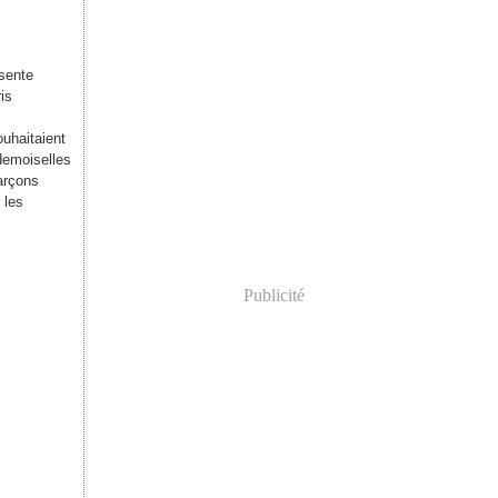
sente
is
uhaitaient
demoiselles
arçons
 les
Publicité