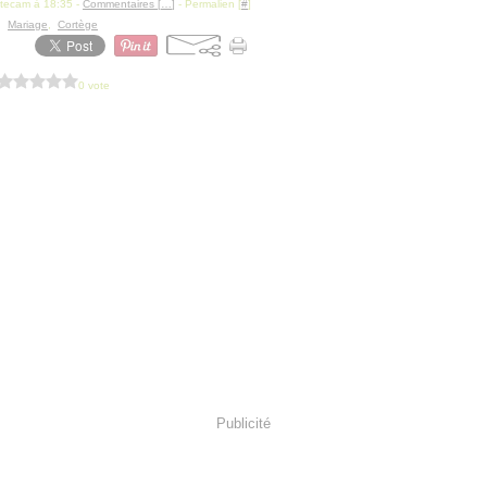
itecam à 18:35 -
Commentaires [
…
]
- Permalien [
#
]
,
Mariage
,
Cortège
0 vote
Publicité