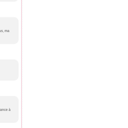
us, ma
cance à