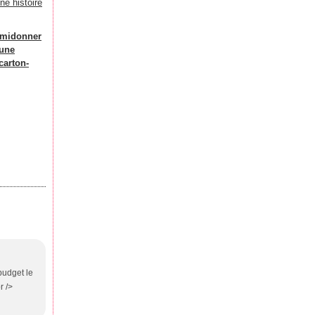
midonner
-une
carton-
budget le
r />