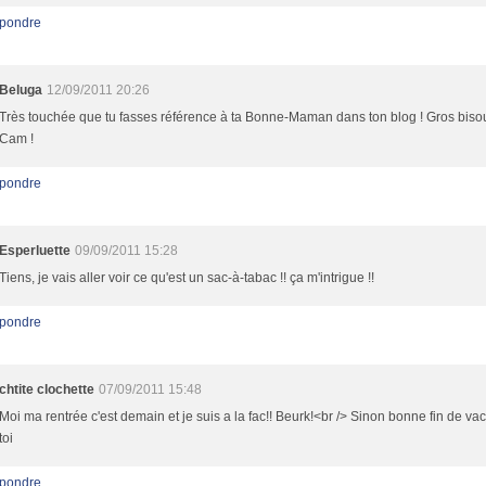
pondre
Beluga
12/09/2011 20:26
Très touchée que tu fasses référence à ta Bonne-Maman dans ton blog ! Gros biso
Cam !
pondre
Esperluette
09/09/2011 15:28
Tiens, je vais aller voir ce qu'est un sac-à-tabac !! ça m'intrigue !!
pondre
chtite clochette
07/09/2011 15:48
Moi ma rentrée c'est demain et je suis a la fac!! Beurk!<br /> Sinon bonne fin de va
toi
pondre