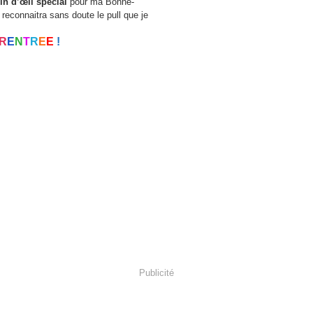
in d’œil spécial
pour ma Bonne-
econnaitra sans doute le pull que je
R
E
N
T
R
E
E
!
Publicité