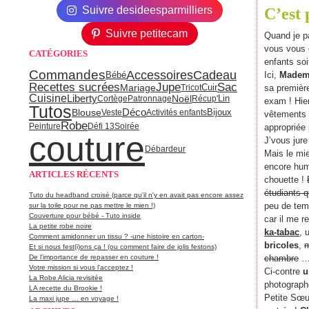
Suivre desideesparmilliers
C’est 
Suivre petitecam
Quand je p
vous vous
CATÉGORIES
enfants soit
Commandes
Accessoires
Cadeau
Ici,
Mademo
Bébé
Jupe
Recettes sucrées
Sac
Mariage
Tricot
Cuir
sa première
Cuisine
Liberty
Noël
Lin
Cortège
Patronnage
Récup'
exam ! Hier
Tutos
Déco
Blouse
Bijoux
Veste
Activités enfants
vêtements p
Robe
Peinture
Défi 13
Soirée
appropriée 
couture
J’vous jure
Débardeur
Mais le mie
encore hu
ARTICLES RÉCENTS
chouette !
étudiants q
Tuto du headband croisé (parce qu'il n'y en avait pas encore assez
peu de tem
sur la toile pour ne pas mettre le mien !)
Couverture pour bébé - Tuto inside
car il me r
La petite robe noire
ka-tabac
, 
Comment amidonner un tissu ? -une histoire en carton-
bricoles
,
m
Et si nous fest(i)ons ça ! (ou comment faire de jolis festons)
De l'importance de repasser en couture !
chambre
Votre mission si vous l'acceptez !
Ci-contre
u
La Robe Alicia revisitée
photograph
LA recette du Brookie !
Petite Sœur
La maxi jupe … en voyage !