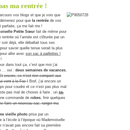
pas ma rentrée !
arcours vos blogs et que je vois que
 démenez pour que
la rentrée
de vos
 parfaite, ça me fait rire !
iselle Petite Sœur
fait de même pour
 rentrée où l’année est clôturée par un
 soir déjà, elle déballait tous ses
our savoir quelle tenue serait la plus
pour aller avec
son sac à paillettes !
 !
ux dans tout ça, c’est que moi j’ai
m … oui :
deux semaines de vacances
,
Et encore, ce n’est rien comparé aux
ui vont à la Fac !
Bref, j’ai encore un
ps pour coudre et ce n’est pas plus mal
este pas mal de choses à faire : un
sa-
une commande de
robes
, finir quelques
e faire un nouveau sac, ranger ma
…
ne vieille photo
prise par un
e à l’école à l’époque où Mademoiselle
 n’avait pas encore fait sa première