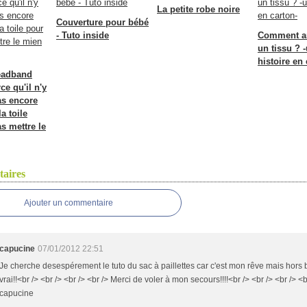
La petite robe noire
Couverture pour bébé
- Tuto inside
Comment a
un tissu ? 
histoire en 
eadband
ce qu'il n'y
as encore
a toile
s mettre le
aires
Ajouter un commentaire
capucine
07/01/2012 22:51
Je cherche desespérement le tuto du sac à paillettes car c'est mon rêve mais hors 
vrai!!<br /> <br /> <br /> <br /> Merci de voler à mon secours!!!!<br /> <br /> <br /> <b
capucine