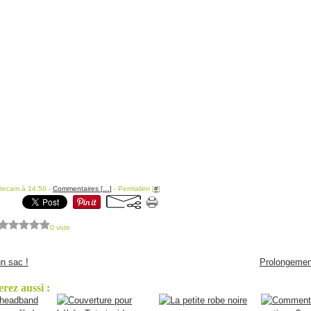
itecam à 14:50 -
Commentaires [
…
]
- Permalien [
#
]
0 vote
n sac !
Prolongement
rez aussi :