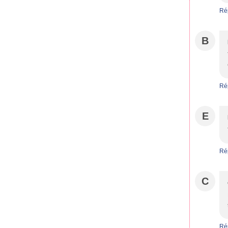
Ré
B
Ré
E
Ré
C
Ré