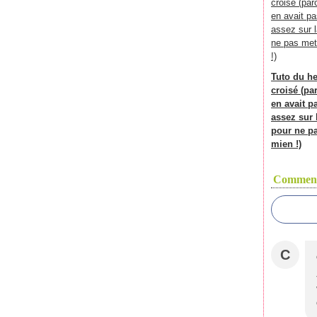
Tuto du h
croisé (par
en avait p
assez sur l
pour ne pa
mien !)
Comment
C