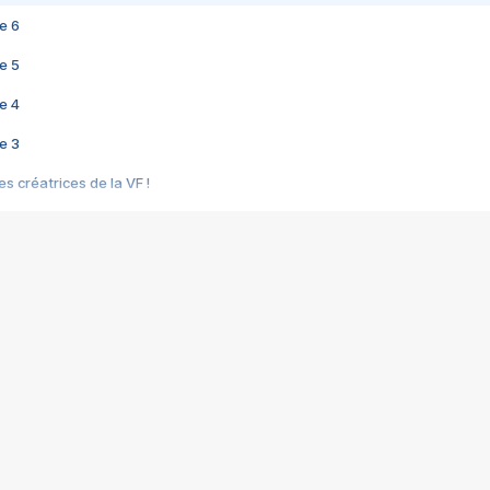
e 6
e 5
e 4
e 3
s créatrices de la VF !
e 2
e 1
e Mektoub My Love arrive enfin ! Rencontre avec Shaïn Boumedine et Sal
i : après Toni en famille
elle réalise le bouleversant Dites lui que je l'aime
ais ! Rencontre autour de Vie privée de Rebecca Zlotowski
 de Marguerite, Grave... Rencontre avec Ella Rumpf