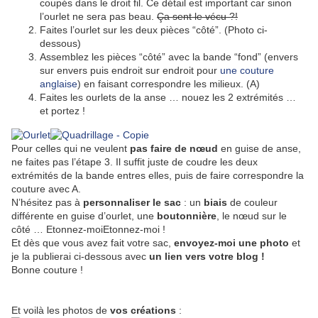
coupés dans le droit fil. Ce détail est important car sinon
l’ourlet ne sera pas beau.
Ça sent le vécu ?!
Faites l’ourlet sur les deux pièces “côté”. (Photo ci-
dessous)
Assemblez les pièces “côté” avec la bande “fond” (envers
sur envers puis endroit sur endroit pour
une couture
anglaise
) en faisant correspondre les milieux. (A)
Faites les ourlets de la anse … nouez les 2 extrémités …
et portez !
Pour celles qui ne veulent
pas faire de nœud
en guise de anse,
ne faites pas l’étape 3. Il suffit juste de coudre les deux
extrémités de la bande entres elles, puis de faire correspondre la
couture avec A.
N’hésitez pas à
personnaliser le sac
: un
biais
de couleur
différente en guise d’ourlet, une
boutonnière
, le nœud sur le
côté … Etonnez-moi
Etonnez-moi
!
Et dès que vous avez fait votre sac,
envoyez-moi
une photo
et
je la publierai ci-dessous avec
un lien vers votre blog !
Bonne couture !
Et voilà les photos de
vos créations
: