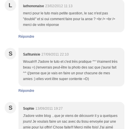
L
lathononaise
23/02/2012 11:13
merci pour le tuto mais petite question, le sac n'est pas
"doublé" et si oui comment faire pour la anse ? <br /> <br />
merci de votre réponse
Répondre
S
Safitunisie
27/09/2011 22:10
Wouah!!! J'adore le tuto et c'est très pratique ^^ Vraiment très
beau =) j'enverrais peut-être la photo des sac que j'aurai fait
^^ (j'pense que je vais en faire un pour chacune de mes
amies :) elles vont être super contente =D)
Répondre
S
Sophie
13/09/2011 19:27
J'adore votre blog ...que je viens de découvrir il y a quelques
jours! Je voulais faire un sac avec du tissu envoyée par une
amie pour lui offrir! Chose faite!!! Merci mille fois! J'ai aimé