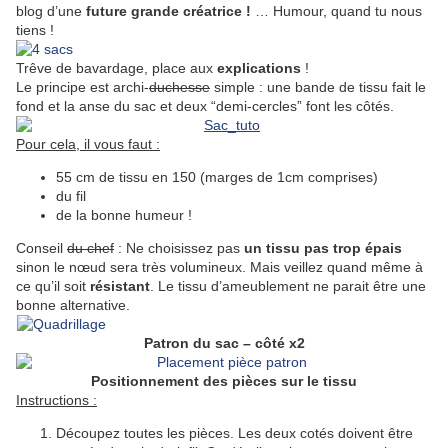
blog d’une
future grande créatrice !
… Humour, quand tu nous
tiens !
Trêve de bavardage, place aux
explications
!
Le principe est archi-
duchesse
simple : une bande de tissu fait le
fond et la anse du sac et deux “demi-cercles” font les côtés.
Pour cela, il vous faut :
55 cm de tissu en 150 (marges de 1cm comprises)
du fil
de la bonne humeur !
Conseil
du chef
: Ne choisissez pas
un tissu pas trop épais
sinon le nœud sera très volumineux. Mais veillez quand même à
ce qu’il soit
résistant
. Le tissu d’ameublement ne parait être une
bonne alternative.
Patron du sac – côté x2
Positionnement des pièces sur le tissu
Instructions :
Découpez toutes les pièces. Les deux cotés doivent être