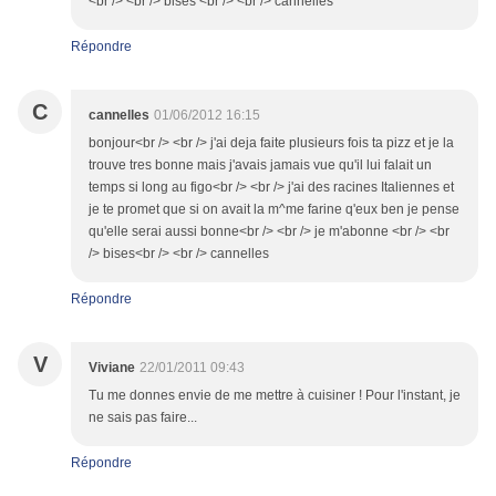
<br /> <br /> bises <br /> <br /> cannelles
Répondre
C
cannelles
01/06/2012 16:15
bonjour<br /> <br /> j'ai deja faite plusieurs fois ta pizz et je la
trouve tres bonne mais j'avais jamais vue qu'il lui falait un
temps si long au figo<br /> <br /> j'ai des racines Italiennes et
je te promet que si on avait la m^me farine q'eux ben je pense
qu'elle serai aussi bonne<br /> <br /> je m'abonne <br /> <br
/> bises<br /> <br /> cannelles
Répondre
V
Viviane
22/01/2011 09:43
Tu me donnes envie de me mettre à cuisiner ! Pour l'instant, je
ne sais pas faire...
Répondre