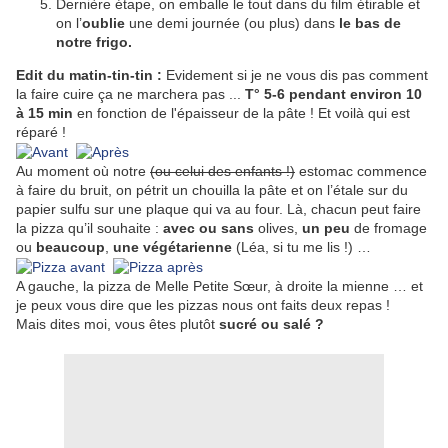
Dernière étape, on emballe le tout dans du film étirable et
on l’
oublie
une demi journée (ou plus) dans
le bas de
notre frigo.
Edit du matin-tin-tin :
Evidement si je ne vous dis pas comment
la faire cuire ça ne marchera pas ...
T° 5-6 pendant environ 10
à 15 min
en fonction de l'épaisseur de la pâte ! Et voilà qui est
réparé !
Au moment où notre
(ou celui des enfants !)
estomac commence
à faire du bruit, on pétrit un chouilla la pâte et on l’étale sur du
papier sulfu sur une plaque qui va au four. Là, chacun peut faire
la pizza qu’il souhaite :
avec ou sans
olives,
un peu
de fromage
ou
beaucoup
,
une végétarienne
(Léa, si tu me lis !) …
A gauche, la pizza de Melle Petite Sœur, à droite la mienne … et
je peux vous dire que les pizzas nous ont faits deux repas !
Mais dites moi, vous êtes plutôt
sucré ou salé ?