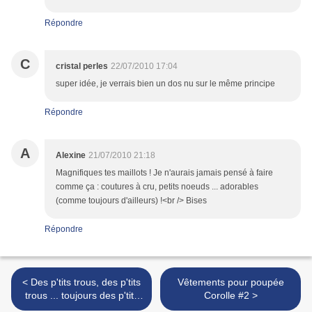
Répondre
C
cristal perles
22/07/2010 17:04
super idée, je verrais bien un dos nu sur le même principe
Répondre
A
Alexine
21/07/2010 21:18
Magnifiques tes maillots ! Je n'aurais jamais pensé à faire
comme ça : coutures à cru, petits noeuds ... adorables
(comme toujours d'ailleurs) !<br /> Bises
Répondre
< Des p'tits trous, des p'tits
Vêtements pour poupée
trous ... toujours des p'tits
Corolle #2 >
trous !