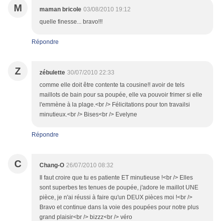
M
maman bricole
03/08/2010 19:12
quelle finesse... bravo!!!
Répondre
Z
zébulette
30/07/2010 22:33
comme elle doit être contente ta cousine!! avoir de tels
maillots de bain pour sa poupée, elle va pouvoir frimer si elle
l'emmène à la plage.<br /> Félicitations pour ton travailsi
minutieux.<br /> Bises<br /> Evelyne
Répondre
C
Chang-O
26/07/2010 08:32
Il faut croire que tu es patiente ET minutieuse !<br /> Elles
sont superbes tes tenues de poupée, j'adore le maillot UNE
pièce, je n'ai réussi à faire qu'un DEUX pièces moi !<br />
Bravo et continue dans la voie des poupées pour notre plus
grand plaisir<br /> bizzz<br /> véro