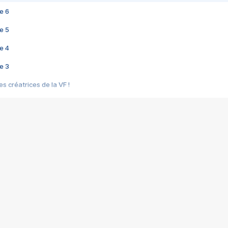
e 6
e 5
e 4
e 3
s créatrices de la VF !
e 2
e 1
e Mektoub My Love arrive enfin ! Rencontre avec Shaïn Boumedine et Sal
i : après Toni en famille
elle réalise le bouleversant Dites lui que je l'aime
ais ! Rencontre autour de Vie privée de Rebecca Zlotowski
 de Marguerite, Grave... Rencontre avec Ella Rumpf