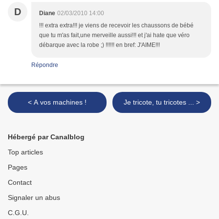
D
Diane
02/03/2010 14:00
!!! extra extra!!! je viens de recevoir les chaussons de bébé
que tu m'as fait,une merveille aussi!!! et j'ai hate que véro
débarque avec la robe ;) !!!!!! en bref: J'AIME!!!
Répondre
< A vos machines !
Je tricote, tu tricotes ... >
Hébergé par Canalblog
Top articles
Pages
Contact
Signaler un abus
C.G.U.