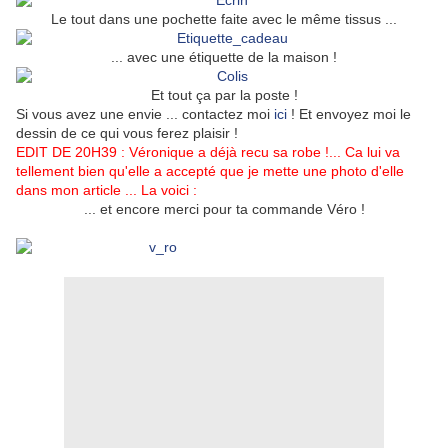
Le tout dans une pochette faite avec le même tissus ...
... avec une étiquette de la maison !
Et tout ça par la poste !
Si vous avez une envie ... contactez moi
ici
! Et envoyez moi le
dessin de ce qui vous ferez plaisir !
EDIT DE 20H39 : Véronique a déjà recu sa robe !... Ca lui va
tellement bien qu'elle a accepté que je mette une photo d'elle
dans mon article ... La voici :
... et encore merci pour ta commande Véro !
Couture, tricot, broderie, serviettage, scrap, bricolage, vêtements, tunique, blouse, haut, veste, débardeur, robe, jupe, volant, droite, boule, facile, rapide, débutante, ourlet, tuto, tutoriels, chaussons, bébé, enfant, femme, couturière, bloomers, sac, paillettes, Vanessa Bruno, personnalisé, customiser, marie claire idées, dressing, mariage, soirée, tenue, jupons, cortège, pas cher, économique, bois flotté, déco, peinture, activités manuelles, cuisine, recettes, sucré, salé, verrines, gâteau, cake, chocolat, fruit, pois, idées, fête des mères, fête des pères, cadeau, anniversaire, chat, bijoux, nacre, poissons, couleurs, liberty, lin, coton, laine, chambray, bleu, vert, jaune, rouge, rose, cérémonie, brillant, taffetas, barrette, maille, printemps, été, automne, hiver, simple, accessoires, défi 13, blog, marie claire idées, comment faire, bonnet, rasta, carnet, facebook, vichy,